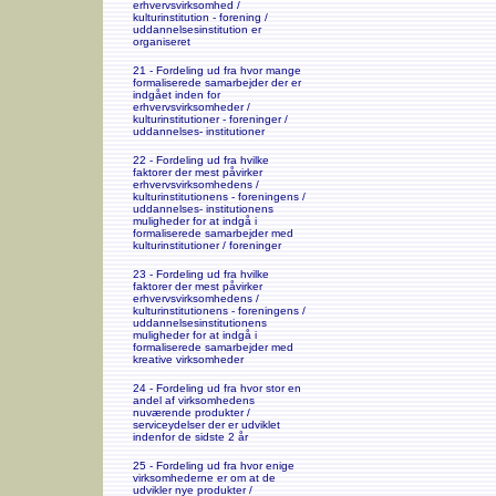
erhvervsvirksomhed /
kulturinstitution - forening /
uddannelsesinstitution er
organiseret
21 - Fordeling ud fra hvor mange
formaliserede samarbejder der er
indgået inden for
erhvervsvirksomheder /
kulturinstitutioner - foreninger /
uddannelses- institutioner
22 - Fordeling ud fra hvilke
faktorer der mest påvirker
erhvervsvirksomhedens /
kulturinstitutionens - foreningens /
uddannelses- institutionens
muligheder for at indgå i
formaliserede samarbejder med
kulturinstitutioner / foreninger
23 - Fordeling ud fra hvilke
faktorer der mest påvirker
erhvervsvirksomhedens /
kulturinstitutionens - foreningens /
uddannelsesinstitutionens
muligheder for at indgå i
formaliserede samarbejder med
kreative virksomheder
24 - Fordeling ud fra hvor stor en
andel af virksomhedens
nuværende produkter /
serviceydelser der er udviklet
indenfor de sidste 2 år
25 - Fordeling ud fra hvor enige
virksomhederne er om at de
udvikler nye produkter /