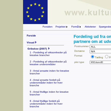
Forsiden
Projektet
Formål
Aktiviteter
Spørgesk
Forside
Fordeling ud fra 
partnere om at udv
Visual
Postnummer
Gribskov (2007)
Domæne
1 - Fordeling af virksomheder på
kreative brancher
Format
Tælling
P
2 - Fordeling af virksomheder på
plot type
kreative underområder
3 - Antal ansatte inden for kreative
brancher
4 - Antal ansatte fordelt på
underområder inden for hver
branche
5 - Antal frivillige inden for kreative
brancher
6 - Antal frivillige fordelt på
underområder inden for hver
branche