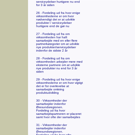
serviceydelser hurtigere nu end
for 3 år siden
26 - Fordeling ud fra hvor enige
virksomhederne er om hvor
nødvendigt det er at udvikle
produkter / serviceydelser
hurtigere end de gør nu
27 - Fordeling ud fra om
virksomheden har haft
samarbejde med en eller flere
partnerkategorier om at udvikle
nye produkter/serviceydelser
indenfor de sidste 2 år
28 - Fordeling ud fra om
virksomheden arbejder mere med
eksterne partnere om at udvikle
nye produkter nu end for 3 år
siden
29 - Fordeling ud fra hvor enige
virksomhederne er om hvor vigtigt
det er for overlevelse at
samarbejde omkring
produktudvikling
30 - Virksomheder der
samarbejder indenfor
Øresundsregionen.
Fordeling ud fra hvor
samarbejdspartneren er placeret
samt hvor ofte der samarbejdes
31 - Virksomheder der
samarbejder indenfor
Øresundsregionen.
Fordeling ud fra hvor ofte