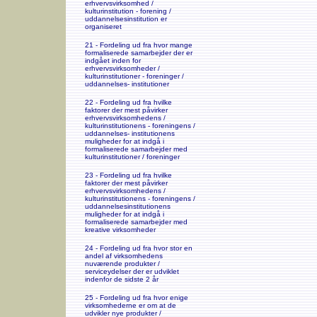
erhvervsvirksomhed /
kulturinstitution - forening /
uddannelsesinstitution er
organiseret
21 - Fordeling ud fra hvor mange
formaliserede samarbejder der er
indgået inden for
erhvervsvirksomheder /
kulturinstitutioner - foreninger /
uddannelses- institutioner
22 - Fordeling ud fra hvilke
faktorer der mest påvirker
erhvervsvirksomhedens /
kulturinstitutionens - foreningens /
uddannelses- institutionens
muligheder for at indgå i
formaliserede samarbejder med
kulturinstitutioner / foreninger
23 - Fordeling ud fra hvilke
faktorer der mest påvirker
erhvervsvirksomhedens /
kulturinstitutionens - foreningens /
uddannelsesinstitutionens
muligheder for at indgå i
formaliserede samarbejder med
kreative virksomheder
24 - Fordeling ud fra hvor stor en
andel af virksomhedens
nuværende produkter /
serviceydelser der er udviklet
indenfor de sidste 2 år
25 - Fordeling ud fra hvor enige
virksomhederne er om at de
udvikler nye produkter /