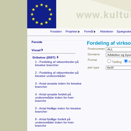
Forsiden
Projektet
Formål
Aktiviteter
Spørgesk
Forside
Fordeling af virk
Postnummer
Visual
Domæne
Gribskov (2007)
Format
Tælling
P
1 - Fordeling af virksomheder på
kreative brancher
plot type
2 - Fordeling af virksomheder på
kreative underområder
3 - Antal ansatte inden for kreative
brancher
4 - Antal ansatte fordelt på
underområder inden for hver
branche
5 - Antal frivillige inden for kreative
brancher
6 - Antal frivillige fordelt på
underområder inden for hver
branche