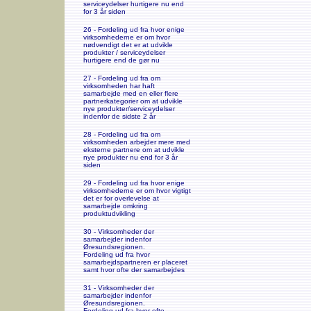
serviceydelser hurtigere nu end
for 3 år siden
26 - Fordeling ud fra hvor enige
virksomhederne er om hvor
nødvendigt det er at udvikle
produkter / serviceydelser
hurtigere end de gør nu
27 - Fordeling ud fra om
virksomheden har haft
samarbejde med en eller flere
partnerkategorier om at udvikle
nye produkter/serviceydelser
indenfor de sidste 2 år
28 - Fordeling ud fra om
virksomheden arbejder mere med
eksterne partnere om at udvikle
nye produkter nu end for 3 år
siden
29 - Fordeling ud fra hvor enige
virksomhederne er om hvor vigtigt
det er for overlevelse at
samarbejde omkring
produktudvikling
30 - Virksomheder der
samarbejder indenfor
Øresundsregionen.
Fordeling ud fra hvor
samarbejdspartneren er placeret
samt hvor ofte der samarbejdes
31 - Virksomheder der
samarbejder indenfor
Øresundsregionen.
Fordeling ud fra hvor ofte