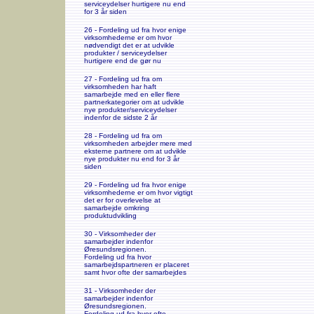
serviceydelser hurtigere nu end
for 3 år siden
26 - Fordeling ud fra hvor enige
virksomhederne er om hvor
nødvendigt det er at udvikle
produkter / serviceydelser
hurtigere end de gør nu
27 - Fordeling ud fra om
virksomheden har haft
samarbejde med en eller flere
partnerkategorier om at udvikle
nye produkter/serviceydelser
indenfor de sidste 2 år
28 - Fordeling ud fra om
virksomheden arbejder mere med
eksterne partnere om at udvikle
nye produkter nu end for 3 år
siden
29 - Fordeling ud fra hvor enige
virksomhederne er om hvor vigtigt
det er for overlevelse at
samarbejde omkring
produktudvikling
30 - Virksomheder der
samarbejder indenfor
Øresundsregionen.
Fordeling ud fra hvor
samarbejdspartneren er placeret
samt hvor ofte der samarbejdes
31 - Virksomheder der
samarbejder indenfor
Øresundsregionen.
Fordeling ud fra hvor ofte