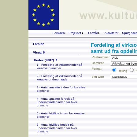
Forsiden
Projektet
Formål
Aktiviteter
Spørgesk
Forside
Fordeling af virks
samt ud fra opdel
Visual
Postnummer
Herlev (2007)
Domæne
1 - Fordeling af virksomheder på
kreative brancher
Format
Tælling
P
2 - Fordeling af virksomheder på
plot type
kreative underområder
3 - Antal ansatte inden for kreative
brancher
4 - Antal ansatte fordelt på
underområder inden for hver
branche
5 - Antal frivillige inden for kreative
brancher
6 - Antal frivillige fordelt på
underområder inden for hver
branche