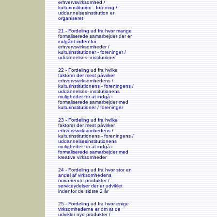
erhvervsvirksomhed /
kulturinstitution - forening /
uddannelsesinstitution er
organiseret
21 - Fordeling ud fra hvor mange
formaliserede samarbejder der er
indgået inden for
erhvervsvirksomheder /
kulturinstitutioner - foreninger /
uddannelses- institutioner
22 - Fordeling ud fra hvilke
faktorer der mest påvirker
erhvervsvirksomhedens /
kulturinstitutionens - foreningens /
uddannelses- institutionens
muligheder for at indgå i
formaliserede samarbejder med
kulturinstitutioner / foreninger
23 - Fordeling ud fra hvilke
faktorer der mest påvirker
erhvervsvirksomhedens /
kulturinstitutionens - foreningens /
uddannelsesinstitutionens
muligheder for at indgå i
formaliserede samarbejder med
kreative virksomheder
24 - Fordeling ud fra hvor stor en
andel af virksomhedens
nuværende produkter /
serviceydelser der er udviklet
indenfor de sidste 2 år
25 - Fordeling ud fra hvor enige
virksomhederne er om at de
udvikler nye produkter /